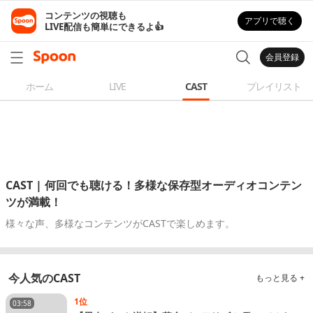
コンテンツの視聴も

アプリで聴く
LIVE配信も簡単にできるよ👍
会員登録
ホーム
LIVE
CAST
プレイリスト
CAST | 何回でも聴ける！多様な保存型オーディオコンテン
ツが満載！
様々な声、多様なコンテンツがCASTで楽しめます。
今人気のCAST
もっと見る +
1位
03:58