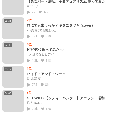
【男女パート逆転】革命デュアリズム 歌ってみた
🍫ガーナ
2k
322
2位
03:35
旅にでも出よっか / キタニタツヤ (cover)
25@旅にでも出よっか
4.6k
379
3位
02:46
ビビデバ 歌ってみた⟡.·
はなまる@ビビデバ
1.3k
118
4位
03:17
ハイド・アンド・シーク
♖. 水澄 夏
724
86
5位
04:00
GET WILD 【シティーハンター】アニソン・昭和平
成のヒット曲歌ってみた！
凡人-BOND-
2.5k
128