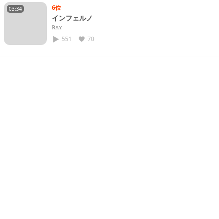
6位
03:34
インフェルノ
𝚁𝙰𝚈
551
70