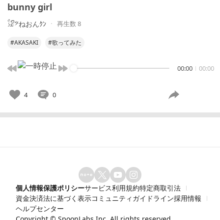
bunny girl
再生数 8
𓃠ᩚ𝄢ねおんｸﾝ
#AKASAKI
#歌ってみた
00:00
00:00
4
0
個人情報保護ポリシー
サービス利用規約
特定商取引法
資金決済法に基づく表示
コミュニティガイドライン
採用情報
ヘルプセンター
Copyright ©
SpoonLabs Inc.
All rights reserved.