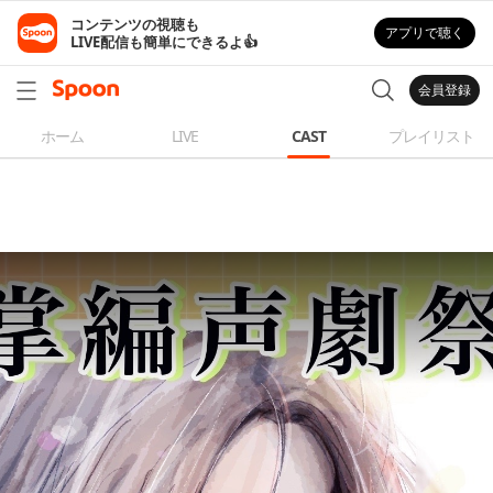
コンテンツの視聴も

アプリで聴く
LIVE配信も簡単にできるよ👍
会員登録
ホーム
LIVE
CAST
プレイリスト