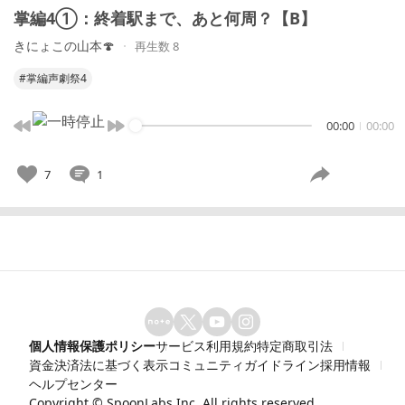
掌編4①：終着駅まで、あと何周？【B】
きにょこの山本🍄
再生数 8
#掌編声劇祭4
00:00
00:00
7
1
個人情報保護ポリシー
サービス利用規約
特定商取引法
資金決済法に基づく表示
コミュニティガイドライン
採用情報
ヘルプセンター
Copyright ©
SpoonLabs Inc.
All rights reserved.