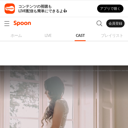
コンテンツの視聴も

アプリで聴く
LIVE配信も簡単にできるよ👍
会員登録
ホーム
LIVE
CAST
プレイリスト