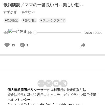
歌詞朗読／ママの一番長い日～美しい朝～
すずかぜ
再生数 21
#歌詞朗読
#父の日に
#ジューンブライド
00:00
00:00
13
9
個人情報保護ポリシー
サービス利用規約
特定商取引法
資金決済法に基づく表示
コミュニティガイドライン
採用情報
ヘルプセンター
Copyright ©
SpoonLabs Inc.
All rights reserved.