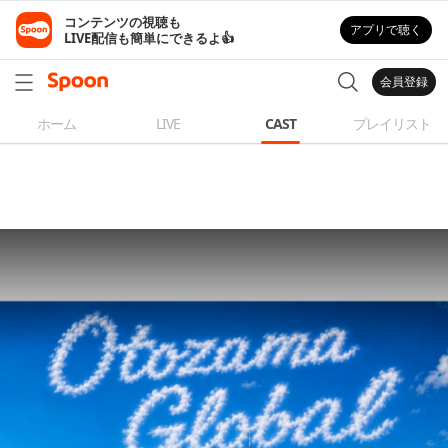
コンテンツの視聴も

アプリで聴く
LIVE配信も簡単にできるよ👍
会員登録
ホーム
LIVE
CAST
プレイリスト