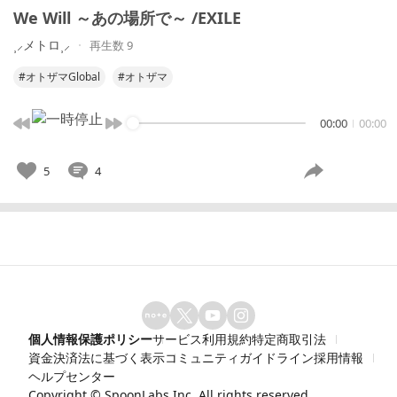
We Will ～あの場所で～ /EXILE
⸒⸝メトロ⸒⸝
再生数 9
#オトザマGlobal
#オトザマ
00:00
00:00
5
4
個人情報保護ポリシー
サービス利用規約
特定商取引法
資金決済法に基づく表示
コミュニティガイドライン
採用情報
ヘルプセンター
Copyright ©
SpoonLabs Inc.
All rights reserved.