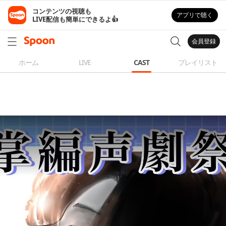
コンテンツの視聴も

アプリで聴く
LIVE配信も簡単にできるよ👍
会員登録
ホーム
LIVE
CAST
プレイリスト