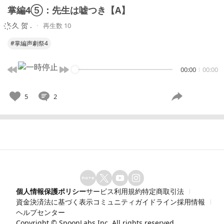
掌編4⑤：先生は嘘つき【A】
҉ᵏ 久 贺 .
再生数 10
#掌編声劇祭4
00:00
00:00
5
2
個人情報保護ポリシー
サービス利用規約
特定商取引法
資金決済法に基づく表示
コミュニティガイドライン
採用情報
ヘルプセンター
Copyright ©
SpoonLabs Inc.
All rights reserved.