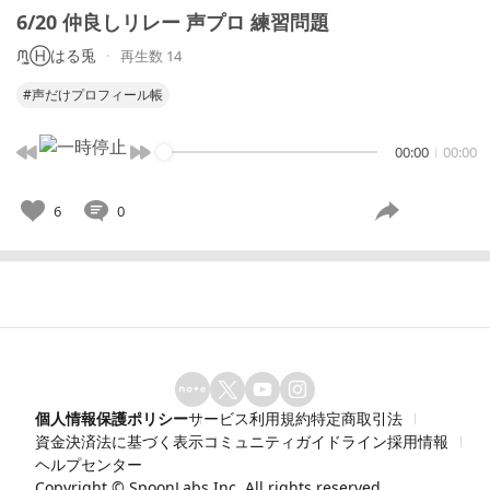
6/20 仲良しリレー 声プロ 練習問題
ᙏ̤̫͚Ⓗはる兎
再生数 14
#声だけプロフィール帳
00:00
00:00
6
0
個人情報保護ポリシー
サービス利用規約
特定商取引法
資金決済法に基づく表示
コミュニティガイドライン
採用情報
ヘルプセンター
Copyright ©
SpoonLabs Inc.
All rights reserved.