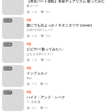
【男女パート逆転】革命デュアリズム 歌ってみた
🍫ガーナ
2.4k
341
2位
03:35
旅にでも出よっか / キタニタツヤ (cover)
25@19:30‼️リレー‼️
4.9k
386
3位
02:46
ビビデバ 歌ってみた⟡.·
はなまる@ビビデバ
1.5k
126
4位
03:34
インフェルノ
𝚁𝙰𝚈
715
86
5位
03:17
ハイド・アンド・シーク
♖. 水澄 夏
921
91