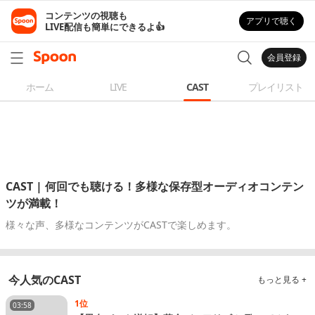
コンテンツの視聴も

アプリで聴く
LIVE配信も簡単にできるよ👍
会員登録
ホーム
LIVE
CAST
プレイリスト
CAST | 何回でも聴ける！多様な保存型オーディオコンテン
ツが満載！
様々な声、多様なコンテンツがCASTで楽しめます。
今人気のCAST
もっと見る +
1位
03:58