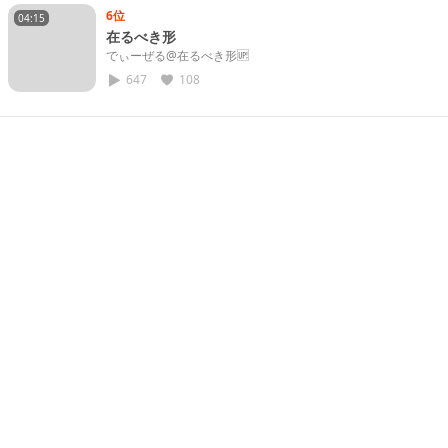
6位
04:15
在るべき形
でぃーぜる@在るべき形🆙
647
108