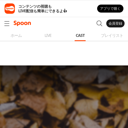
コンテンツの視聴も

アプリで聴く
LIVE配信も簡単にできるよ👍
会員登録
ホーム
LIVE
CAST
プレイリスト