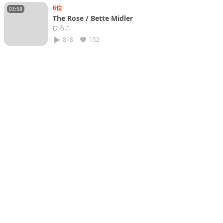
6位
03:58
The Rose / Bette Midler
ひろこ
818
152