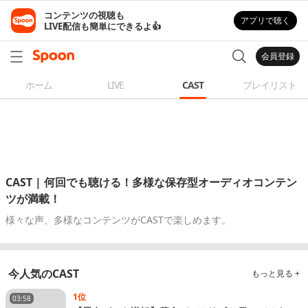
コンテンツの視聴も

アプリで聴く
LIVE配信も簡単にできるよ👍
会員登録
ホーム
LIVE
CAST
プレイリスト
CAST | 何回でも聴ける！多様な保存型オーディオコンテン
ツが満載！
様々な声、多様なコンテンツがCASTで楽しめます。
今人気のCAST
もっと見る +
1位
03:58