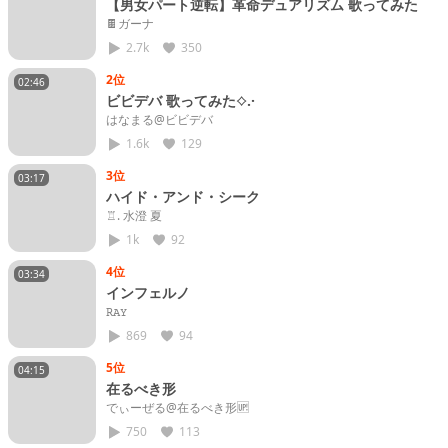
【男女パート逆転】革命デュアリズム 歌ってみた
🍫ガーナ
2.7k
350
2位
02:46
ビビデバ 歌ってみた⟡.·
はなまる@ビビデバ
1.6k
129
3位
03:17
ハイド・アンド・シーク
♖. 水澄 夏
1k
92
4位
03:34
インフェルノ
𝚁𝙰𝚈
869
94
5位
04:15
在るべき形
でぃーぜる@在るべき形🆙
750
113