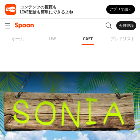
コンテンツの視聴も

アプリで聴く
LIVE配信も簡単にできるよ👍
会員登録
ホーム
LIVE
CAST
プレイリスト