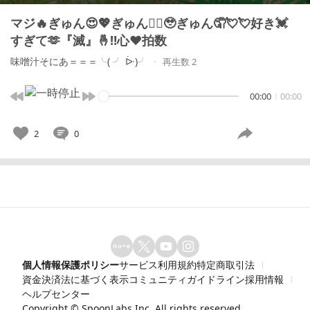
マジ🔥ぎゅん😍💖ぎゅん❤️‍🔥🥹ぎゅん🤦💘💘好き💓
すぎて🫶『滅』🤞‼️心❤️拍数
味噌汁そにあ＝＝＝╰( ╯ ᐕ)╯
再生数 2
00:00
00:00
2
0
個人情報保護ポリシー
サービス利用規約
特定商取引法
資金決済法に基づく表示
コミュニティガイドライン
採用情報
ヘルプセンター
Copyright ©
SpoonLabs Inc.
All rights reserved.