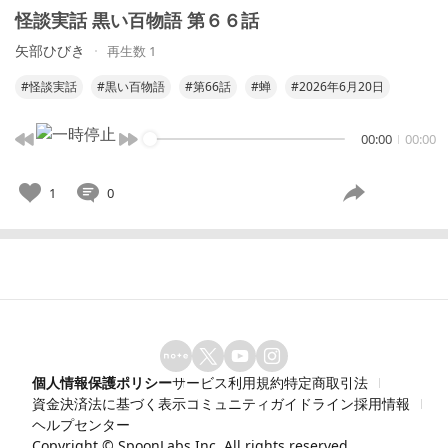
怪談実話 黒い百物語 第６６話
矢部ひびき
再生数 1
#怪談実話
#黒い百物語
#第66話
#蝉
#2026年6月20日
00:00
00:00
1
0
個人情報保護ポリシー
サービス利用規約
特定商取引法
資金決済法に基づく表示
コミュニティガイドライン
採用情報
ヘルプセンター
Copyright ©
SpoonLabs Inc.
All rights reserved.