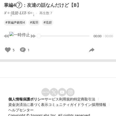
掌編4⑦：友達の話なんだけど【B】
ℒ✧·̩͙琉碧-𝐿𝑈𝐼-𝒢✧·̩͙
再生数 7
#掌編声劇祭4
#風羽
#琉碧
00:00
00:00
5
1
個人情報保護ポリシー
サービス利用規約
特定商取引法
資金決済法に基づく表示
コミュニティガイドライン
採用情報
ヘルプセンター
Copyright ©
SpoonLabs Inc.
All rights reserved.