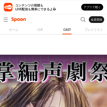
コンテンツの視聴も

アプリで聴く
LIVE配信も簡単にできるよ👍
会員登録
ホーム
LIVE
CAST
プレイリスト