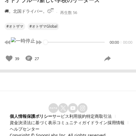
オトナブルー/新しい学校のリーダーズ
🚚。北国ドライバー。🙂ྀི
再生数 56
#オトザマ
#オトザマGlobal
00:00
00:00
39
27
個人情報保護ポリシー
サービス利用規約
特定商取引法
資金決済法に基づく表示
コミュニティガイドライン
採用情報
ヘルプセンター
Copyright ©
SpoonLabs Inc.
All rights reserved.