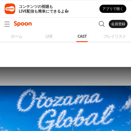
コンテンツの視聴も

アプリで聴く
LIVE配信も簡単にできるよ👍
会員登録
ホーム
LIVE
CAST
プレイリスト