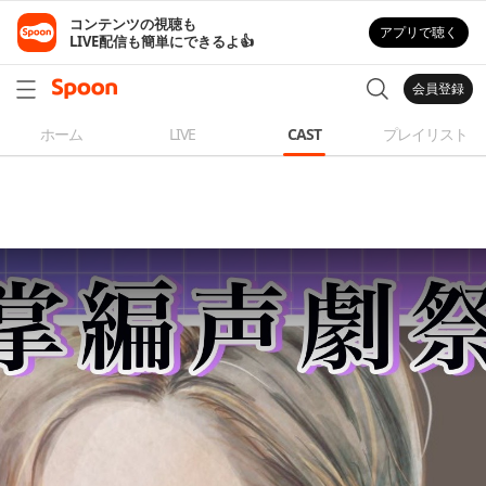
コンテンツの視聴も

アプリで聴く
LIVE配信も簡単にできるよ👍
会員登録
ホーム
LIVE
CAST
プレイリスト