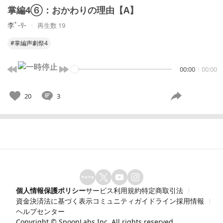
掌編4⑥：おかわりの理由【A】
李ﾟ-ﾘ-
再生数 19
#掌編声劇祭4
00:00
00:00
20
3
個人情報保護ポリシー
サービス利用規約
特定商取引法
資金決済法に基づく表示
コミュニティガイドライン
採用情報
ヘルプセンター
Copyright ©
SpoonLabs Inc.
All rights reserved.