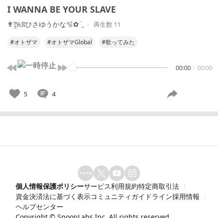
I WANNA BE YOUR SLAVE
✟𝔜𝔥𝔎ひさゆうかな🫧✿¨̮
再生数 11
#オトザマ
#オトザマGlobal
#歌ってみた
00:00
00:00
5
4
個人情報保護ポリシー
サービス利用規約
特定商取引法
資金決済法に基づく表示
コミュニティガイドライン
採用情報
ヘルプセンター
Copyright ©
SpoonLabs Inc.
All rights reserved.