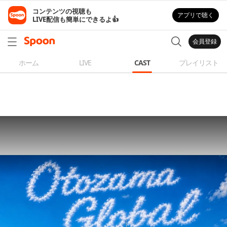
コンテンツの視聴も

アプリで聴く
LIVE配信も簡単にできるよ👍
会員登録
ホーム
LIVE
CAST
プレイリスト