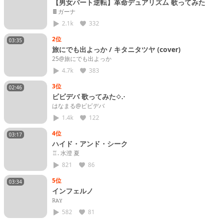
【男女パート逆転】革命デュアリズム 歌ってみた
🍫ガーナ
2.1k
332
2位
03:35
旅にでも出よっか / キタニタツヤ (cover)
25@旅にでも出よっか
4.7k
383
3位
02:46
ビビデバ 歌ってみた⟡.·
はなまる@ビビデバ
1.4k
122
4位
03:17
ハイド・アンド・シーク
♖. 水澄 夏
821
86
5位
03:34
インフェルノ
𝚁𝙰𝚈
582
81