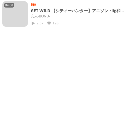
6位
04:00
GET WILD 【シティーハンター】アニソン・昭和平
成のヒット曲歌ってみた！
凡人-BOND-
2.5k
128