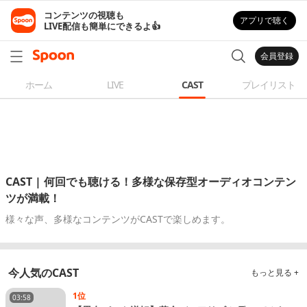
コンテンツの視聴も

アプリで聴く
LIVE配信も簡単にできるよ👍
会員登録
ホーム
LIVE
CAST
プレイリスト
CAST | 何回でも聴ける！多様な保存型オーディオコンテン
ツが満載！
様々な声、多様なコンテンツがCASTで楽しめます。
今人気のCAST
もっと見る +
1位
03:58