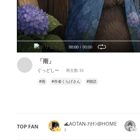
00:00
00:00
「雨」
ぐっどしー
再生数 33
#雨
#作者くらげさん
#朗読
🌊AOTAN-ｱｵﾀﾝ@HOME
TOP FAN
3