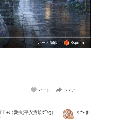
ハート 36個
9spoon
ハート
シェア
𝓓ᩚ𖥔出愛虫(平安貴族₹˝ｬʓ）
ꪆ 🐾まろん
1
1