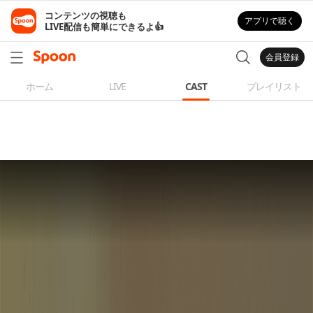
コンテンツの視聴も

アプリで聴く
LIVE配信も簡単にできるよ👍
会員登録
ホーム
LIVE
CAST
プレイリスト