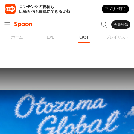
コンテンツの視聴も

アプリで聴く
LIVE配信も簡単にできるよ👍
会員登録
ホーム
LIVE
CAST
プレイリスト