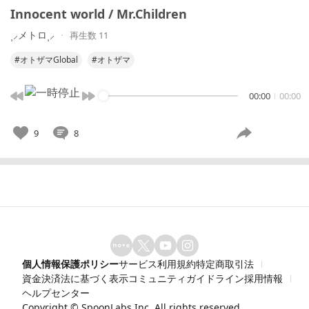
Innocent world / Mr.Children
⸒⸝メトロ⸒⸝
再生数 11
#オトザマGlobal
#オトザマ
00:00
00:00
9
8
個人情報保護ポリシー
サービス利用規約
特定商取引法
資金決済法に基づく表示
コミュニティガイドライン
採用情報
ヘルプセンター
Copyright ©
SpoonLabs Inc.
All rights reserved.