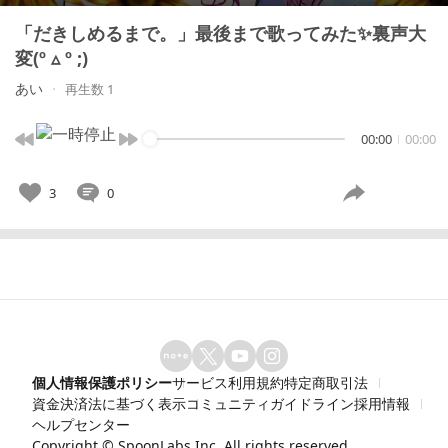
「だきしめるまで。」最後まで歌ってみた✨裏声大
変(º ▵ º ;)
あい
再生数 1
00:00
00:00
3
0
個人情報保護ポリシー
サービス利用規約
特定商取引法
資金決済法に基づく表示
コミュニティガイドライン
採用情報
ヘルプセンター
Copyright ©
SpoonLabs Inc.
All rights reserved.