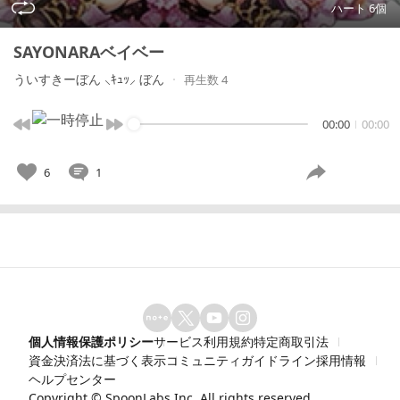
ハート 6個
SAYONARAベイベー
ういすきーぼん ⸜ｷｭｯ⸝ ぼん
再生数 4
00:00
00:00
6
1
個人情報保護ポリシー
サービス利用規約
特定商取引法
資金決済法に基づく表示
コミュニティガイドライン
採用情報
ヘルプセンター
Copyright ©
SpoonLabs Inc.
All rights reserved.