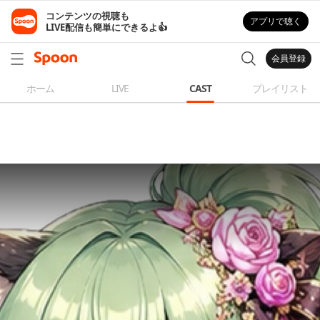
コンテンツの視聴も

アプリで聴く
LIVE配信も簡単にできるよ👍
会員登録
ホーム
LIVE
CAST
プレイリスト