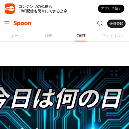
コンテンツの視聴も

アプリで聴く
LIVE配信も簡単にできるよ👍
会員登録
ホーム
LIVE
CAST
プレイリスト