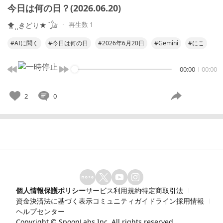
今日は何の日？(2026.06.20)
再生数 1
🐥⸒⸒きどり★¨̮𓃠
#AIに聞く
#今日は何の日
#2026年6月20日
#Gemini
#にこ
00:00
00:00
2
0
個人情報保護ポリシー
サービス利用規約
特定商取引法
資金決済法に基づく表示
コミュニティガイドライン
採用情報
ヘルプセンター
Copyright ©
SpoonLabs Inc.
All rights reserved.