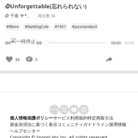
🥀Unforgettable(忘れられない)
🥀 千春 🌹*。
再生数 34
#R8vre
#NatKingCole
#1951
#jazzstandard
00:00
00:00
33
5
個人情報保護ポリシー
サービス利用規約
特定商取引法
資金決済法に基づく表示
コミュニティガイドライン
採用情報
ヘルプセンター
Copyright ©
SpoonLabs Inc.
All rights reserved.