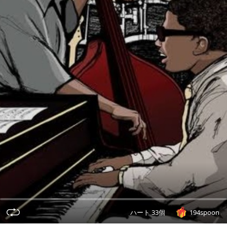
ハート 33個
194spoon