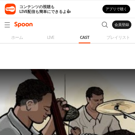
コンテンツの視聴も

アプリで聴く
LIVE配信も簡単にできるよ👍
会員登録
ホーム
LIVE
CAST
プレイリスト