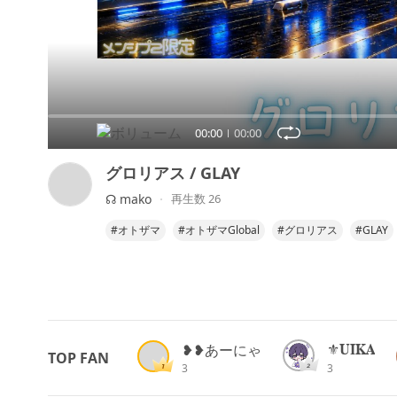
00:00
00:00
グロリアス / GLAY
☊ mako
再生数 26
#オトザマ
#オトザマGlobal
#グロリアス
#GLAY
⚜ 𝐔𝐈𝐊𝐀
❥❥あーにゃ
TOP FAN
3
3