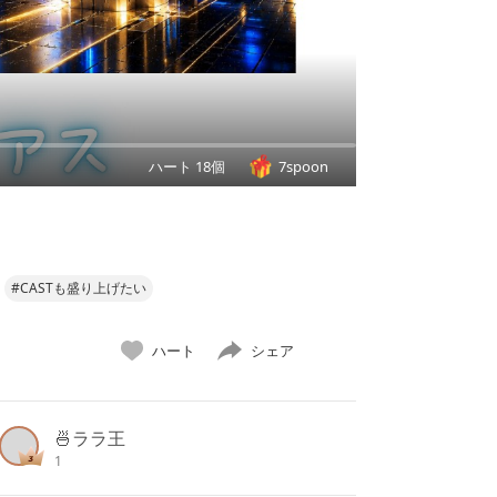
ハート 18個
7spoon
#CASTも盛り上げたい
ハート
シェア
🍜ララ王
1