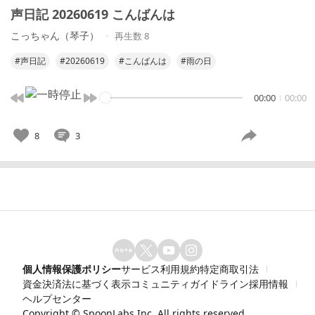
声日記 20260619 こんばんは
こっちゃん（琴子）
再生数 8
#声日記
#20260619
#こんばんは
#雨の日
00:00
00:00
8
3
個人情報保護ポリシー
サービス利用規約
特定商取引法
資金決済法に基づく表示
コミュニティガイドライン
採用情報
ヘルプセンター
Copyright ©
SpoonLabs Inc.
All rights reserved.