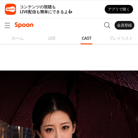
コンテンツの視聴も

アプリで聴く
LIVE配信も簡単にできるよ👍
会員登録
ホーム
LIVE
CAST
プレイリスト