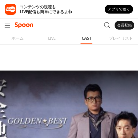
コンテンツの視聴も

アプリで聴く
LIVE配信も簡単にできるよ👍
会員登録
ホーム
LIVE
CAST
プレイリスト