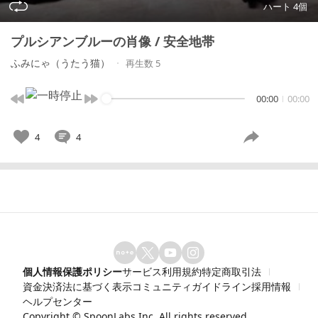
ハート 4個
プルシアンブルーの肖像 / 安全地帯
ふみにゃ（うたう猫）
再生数 5
00:00
00:00
4
4
個人情報保護ポリシー
サービス利用規約
特定商取引法
資金決済法に基づく表示
コミュニティガイドライン
採用情報
ヘルプセンター
Copyright ©
SpoonLabs Inc.
All rights reserved.