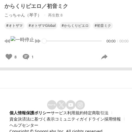
からくりピエロ／初音ミク
こっちゃん（琴子）
再生数 8
#オトザマ
#オトザマGlobal
#からくりピエロ
#初音ミク
00:00
00:00
8
1
個人情報保護ポリシー
サービス利用規約
特定商取引法
資金決済法に基づく表示
コミュニティガイドライン
採用情報
ヘルプセンター
Copyright ©
SpoonLabs Inc.
All rights reserved.