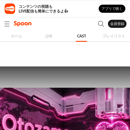
コンテンツの視聴も

アプリで聴く
LIVE配信も簡単にできるよ👍
会員登録
ホーム
LIVE
CAST
プレイリスト