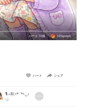
ハート 72個
105spoon
ハート
シェア
🎙.⋆和.•*¨*•.¸¸♪
12