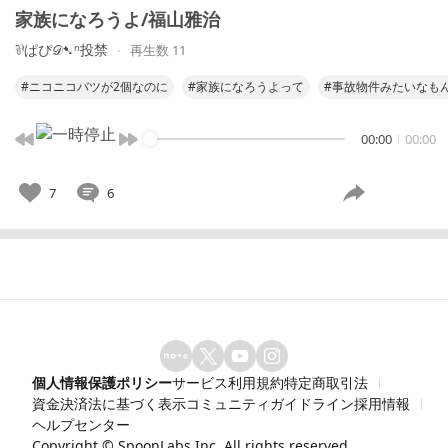
家族になろうよ/福山雅治
⅌ぱぴ𝒟➷ⁿ投禁
再生数 11
#ニコニコバツが2個なのに
#家族になろうよって
#事故物件みたいなも
00:00
00:00
7
6
個人情報保護ポリシー
サービス利用規約
特定商取引法
資金決済法に基づく表示
コミュニティガイドライン
採用情報
ヘルプセンター
Copyright ©
SpoonLabs Inc.
All rights reserved.