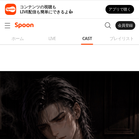
コンテンツの視聴も

アプリで聴く
LIVE配信も簡単にできるよ👍
会員登録
ホーム
LIVE
CAST
プレイリスト