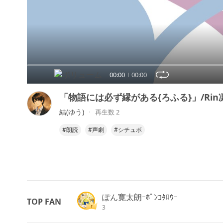
00:00
00:00
「物語には必ず縁がある{ろふる}」/Rin凛
結(ゆう)
再生数 2
#朗読
#声劇
#シチュボ
ぽん寛太朗ｰﾎﾟﾝｺﾀﾛｳｰ
TOP FAN
3