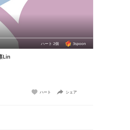
ハート 2個
3spoon
Lin
ハート
シェア