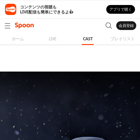
コンテンツの視聴も

アプリで聴く
LIVE配信も簡単にできるよ👍
会員登録
ホーム
LIVE
CAST
プレイリスト