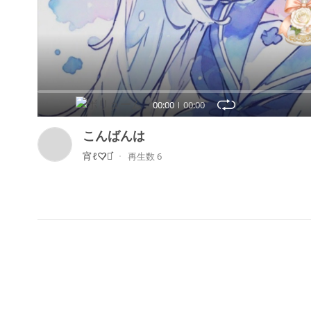
00:00
00:00
こんばんは
宵ℓ♡̷⋆͛
再生数 6