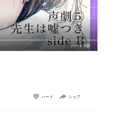
ハート 3個
ハート
シェア