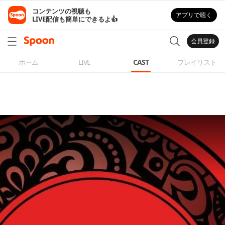
コンテンツの視聴も

アプリで聴く
LIVE配信も簡単にできるよ👍
会員登録
ホーム
LIVE
CAST
プレイリスト