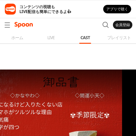
コンテンツの視聴も

アプリで聴く
LIVE配信も簡単にできるよ👍
会員登録
ホーム
LIVE
CAST
プレイリスト