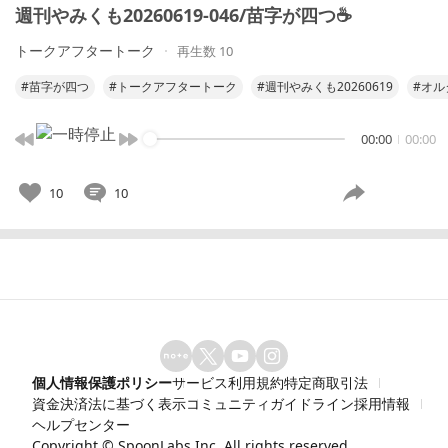
週刊やみくも20260619-046/苗字が四つ☕️
トークアフタートーク
再生数 10
#苗字が四つ
#トークアフタートーク
#週刊やみくも20260619
#オル
00:00
00:00
10
10
個人情報保護ポリシー
サービス利用規約
特定商取引法
資金決済法に基づく表示
コミュニティガイドライン
採用情報
ヘルプセンター
Copyright ©
SpoonLabs Inc.
All rights reserved.