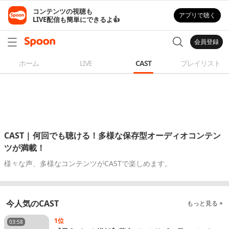
コンテンツの視聴も

アプリで聴く
LIVE配信も簡単にできるよ👍
会員登録
ホーム
LIVE
CAST
プレイリスト
CAST | 何回でも聴ける！多様な保存型オーディオコンテン
ツが満載！
様々な声、多様なコンテンツがCASTで楽しめます。
今人気のCAST
もっと見る +
1位
03:58