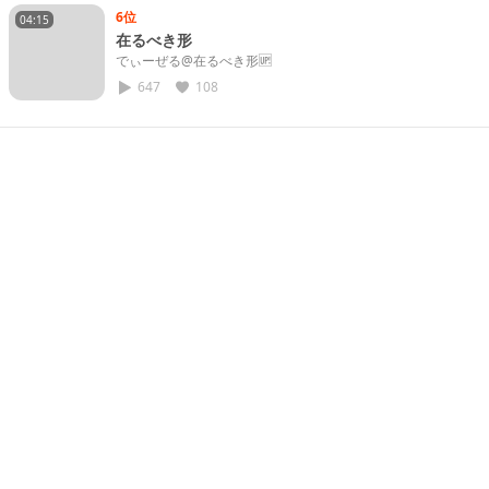
6位
04:15
在るべき形
でぃーぜる@在るべき形🆙
647
108