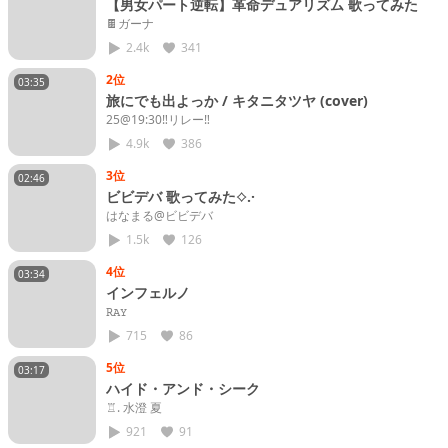
【男女パート逆転】革命デュアリズム 歌ってみた
🍫ガーナ
2.4k
341
2位
03:35
旅にでも出よっか / キタニタツヤ (cover)
25@19:30‼️リレー‼️
4.9k
386
3位
02:46
ビビデバ 歌ってみた⟡.·
はなまる@ビビデバ
1.5k
126
4位
03:34
インフェルノ
𝚁𝙰𝚈
715
86
5位
03:17
ハイド・アンド・シーク
♖. 水澄 夏
921
91