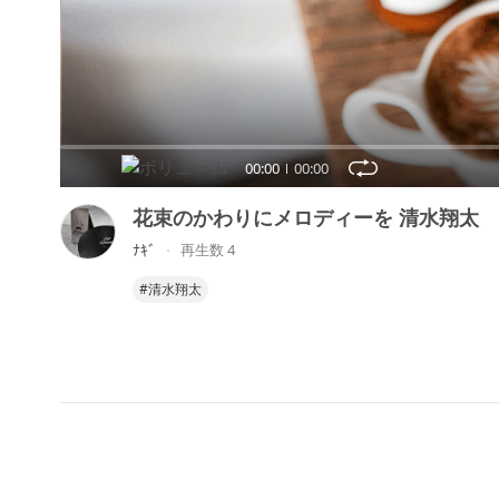
00:00
00:00
花束のかわりにメロディーを 清水翔太
ﾅｷﾞ
再生数 4
#清水翔太