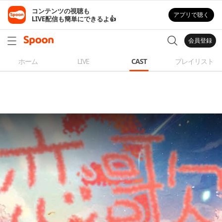
コンテンツの視聴も

アプリで聴く
LIVE配信も簡単にできるよ👍
会員登録
ホーム
LIVE
CAST
プレイリスト