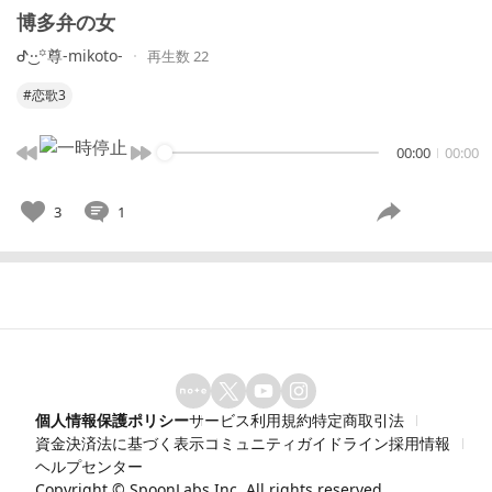
博多弁の女
ᕷ·͜·꙳尊-mikoto-
再生数 22
#恋歌3
00:00
00:00
3
1
個人情報保護ポリシー
サービス利用規約
特定商取引法
資金決済法に基づく表示
コミュニティガイドライン
採用情報
ヘルプセンター
Copyright ©
SpoonLabs Inc.
All rights reserved.