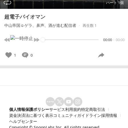
ハート 1個
超電子バイオマン
中山帝国☺️ゲラ、鼻声、酒が進む配信者
再生数 1
00:00
00:00
1
0
個人情報保護ポリシー
サービス利用規約
特定商取引法
資金決済法に基づく表示
コミュニティガイドライン
採用情報
ヘルプセンター
Copyright ©
SpoonLabs Inc.
All rights reserved.