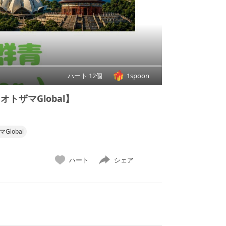
ハート 12個
1spoon
I【オトザマGlobal】
Global
ハート
シェア