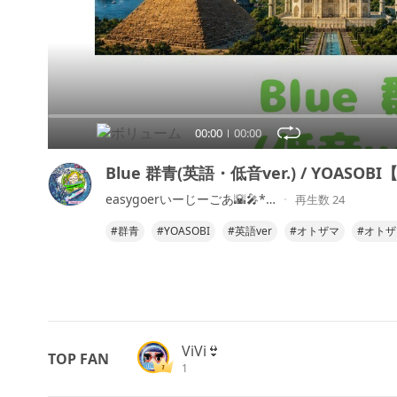
00:00
00:00
Blue 群青(英語・低音ver.) / YOASOB
easygoerいーじーごあ🌇🎤*…
再生数 24
#群青
#YOASOBI
#英語ver
#オトザマ
#オトザマ
ViVi👙
TOP FAN
1