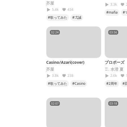
芥屋
3.3k
5.4k
434
#mafia
#
#歌ってみた
#弌誠
#歌ってみ
#モエチャッカファイア
#低音
#笑顔であっぷっぷ
#第1弾
02:24
03:56
Casino/Azari(cover)
プロポーズ
芥屋
♖. 水澄 夏
3.8k
238
2.6k
#歌ってみた
#Casino
#2周年
#
#Azari
#オーリンオンミー
#第2弾
02:07
03:18