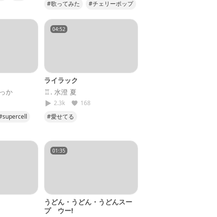
#歌ってみた
#チェリーポップ
#25
#cover
#DECO27
04:52
ライラック
よっか
♖. 水澄 夏
2.3k
168
#supercell
#愛せてる
01:35
うどん・うどん・うどんスー
プ ウー!