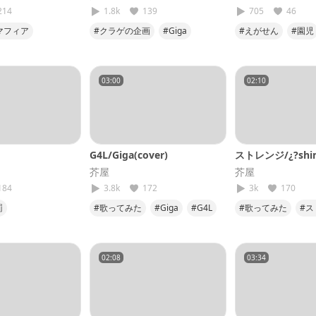
214
1.8k
139
705
46
マフィア
#クラゲの企画
#Giga
#えがせん
#園児
た
#wotaku
#CH4NGE
#低音
#選手権
#デュ
03:00
02:10
G4L/Giga(cover)
ストレンジ/¿?shim
芥屋
芥屋
184
3.8k
172
3k
170
罰
#歌ってみた
#Giga
#G4L
#歌ってみた
#ス
#低音
#第5弾
#shimon
#第3
#うるさいな
02:08
03:34