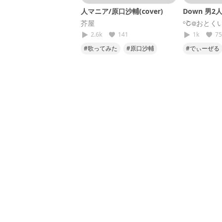
人マニア/原口沙輔(cover)
Down 男
芥屋
ᵒՇ᪤おとく
2.6k
141
1k
75
#歌ってみた
#原口沙輔
#でぃーぜる
#人マニア
#すまんね
#メガテラ
#第4弾