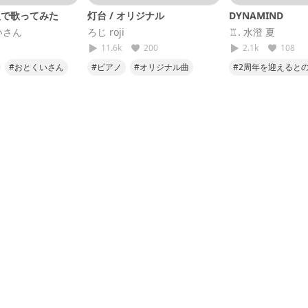
2人で歌ってみた
灯台 / オリジナル
DYNAMIND
いさん
ろじ roji
♖. 水澄 夏
11.6k
200
2.1k
108
#おとくいさん
#ピアノ
#オリジナル曲
#2周年を迎えると
ゼロ
#コラボ
#オリジナル
#わたしの灯物語