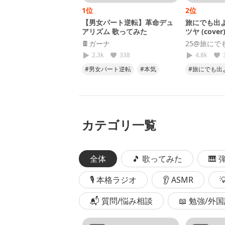
1位
2位
【男女パート逆転】革命デュ
旅にでも出よ
アリズム 歌ってみた
ツヤ (cover
🍫ガーナ
25@旅にで
2.3k
338
4.8k
#男女パート逆転
#本気
#旅にでも出
#努力
#気合い
#キタニタ
#cover
#
カテゴリ一覧
全体
🎵 歌ってみた
🎹
🎙 本格ラジオ
👂 ASMR
📬 質問/悩み相談
📖 勉強/外