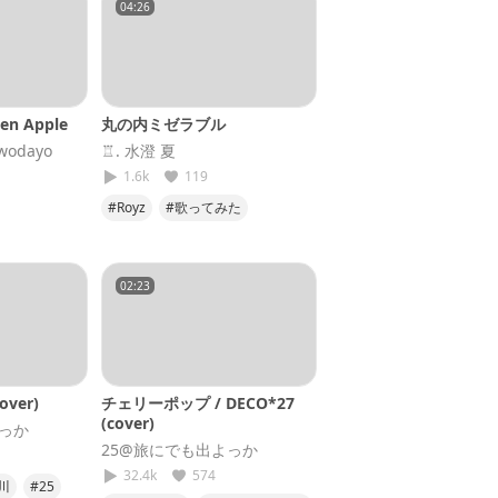
04:26
een Apple
丸の内ミゼラブル
odayo
♖. 水澄 夏
1.6k
119
#Royz
#歌ってみた
アップル
#君の王子が
02:23
ver)
チェリーポップ / DECO*27
(cover)
よっか
25@旅にでも出よっか
32.4k
574
川
#25