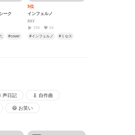
5位
6位
シーク
インフェルノ
GET WILD 【シティー
ー】アニソン・昭和平
𝚁𝙰𝚈
ット曲歌ってみた！
凡人-BOND-
598
84
2.5k
130
た
#cover
#インフェルノ
#ミセス
#アニソン
#TMネット
#歌ってみた
#炎炎ノ消防隊
#懐メロ
#歌ってみた
#俺のヒットスタジオ
 声日記
🎸 自作曲
😆 お笑い