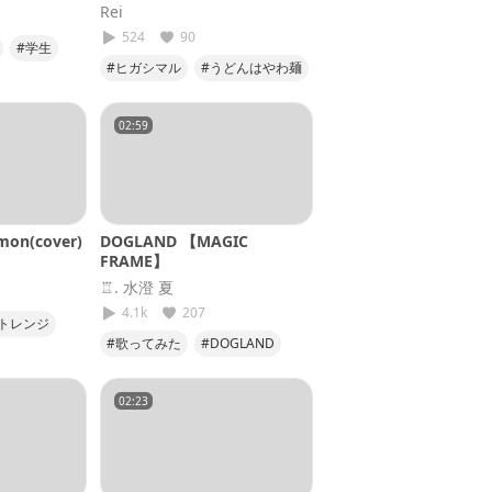
Rei
524
90
#学生
#ヒガシマル
#うどんはやわ麺
クシ
#召し上がRei
02:59
on(cover)
DOGLAND 【MAGIC
FRAME】
♖. 水澄 夏
4.1k
207
トレンジ
#歌ってみた
#DOGLAND
弾
#MAGICFRAME
02:23