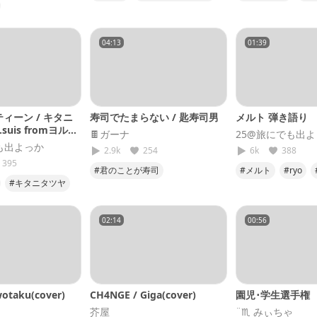
#さユり
#cover
#マジか
死ぬなら
ツヤ
#25
04:13
01:39
ィーン / キタニ
寿司でたまらない / 匙寿司男
メルト 弾き語り
.suis fromヨルシ
🍫ガーナ
25@旅にでも出
も出よっか
2.9k
254
6k
388
395
#君のことが寿司
#メルト
#ryo
#キタニタツヤ
#弾き語り
#25
ーティーン
#25
02:14
00:56
taku(cover)
CH4NGE / Giga(cover)
園児･学生選手権
芥屋
¨♏︎ みぃちゃ