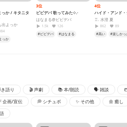
3位
4位
っか / キタニタ
ビビデバ 歌ってみた⟡.·
ハイド・アンド・
)
はなまる@ビビデバ
♖. 水澄 夏
も出よっか
1.5k
126
862
89
384
#ビビデバ
#はなまる
#高い
#楽しかっ
よっか
#歌ってみた
#星街すいせい
#最高
ツヤ
#歌ってみた
#ホロライブ
25
 弾き語り
🎬 声劇
📚 本/朗読
🗣 雑談

💡 企画/宣伝
💭 シチュボ
✨ その他
🌼 癒し
国語