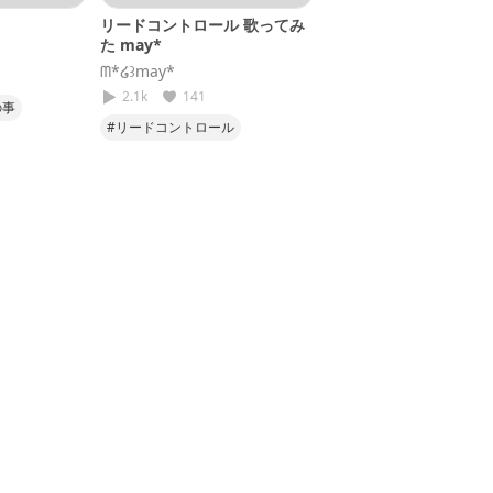
リードコントロール 歌ってみ
た may*
‪ᗰ*໒꒱may*
2.1k
141
の事
#リードコントロール
#歌ってみた
#あじのおと
#めいうた
#なるみや