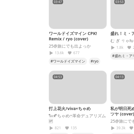
03:47
03:53
ワールドイズマイン CPK!
盛れ！ミ・
Remix / ryo (cover)
む ぎ ㄘゃԽ
25@旅にでも出よっか
1.8k
13.6k
677
#盛れミ・ア
#ワールドイズマイン
#ryo
#ハロプロ
#超かぐや姫
#歌ってみた
#25
04:53
04:13
打上花火/viva×ちゃめ
私が明日死ぬ
ツヤ (cover
🐑🍂ちゃめෆ‪革命デュアリズム
🆙
25@旅にで
821
135
39.3k