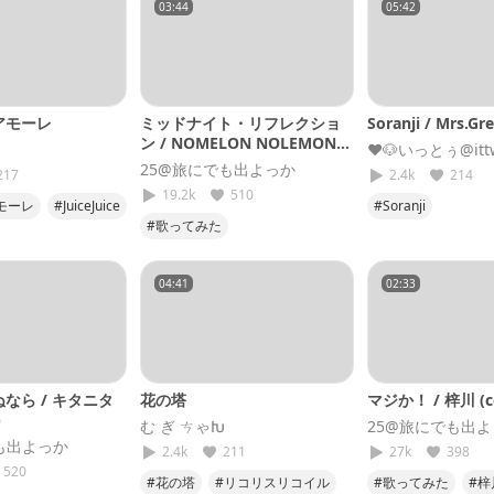
03:44
05:42
アモーレ
ミッドナイト・リフレクショ
Soranji / Mrs.Gr
ン / NOMELON NOLEMON
♥🐶いっとぅ@ittw
(cover)
25@旅にでも出よっか
217
2.4k
214
19.2k
510
モーレ
#JuiceJuice
#Soranji
#歌ってみた
#ミセスグリーン
#ミッドナイト・リフレクション
#歌ってみた
#機動戦士Gundam
#25
04:41
02:33
#NOMELONNOLEMON
なら / キタニタ
花の塔
マジか！ / 梓川 (co
)
む ぎ ㄘゃԽ
25@旅にでも出
も出よっか
2.4k
211
27k
398
520
#花の塔
#リコリスリコイル
#歌ってみた
#梓