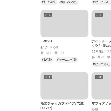
#打上花火
#歌ってみた
#歌ってみた
#DAOKO
#米津玄師
#私が明日
#えがせん
#キタニタ
04:49
03:43
#cover
I WISH
ナイトルーテ
タツヤ (feat
む ぎ ㄘゃԽ
カ)
25@旅にで
1.6k
104
18.2k
#IWISH
#モーニング娘
#歌ってみた
#大好きだよ
#ナイトル
#cover
02:36
03:06
モエチャッカファイア/弌誠
マフィア / wo
(cover)
芥屋