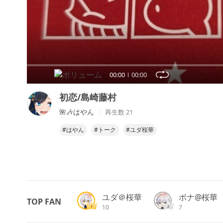
00:00
00:00
初恋/島崎藤村
🌺🎶はやん
再生数 21
#はやん
#トーク
#ユダ桜華
ユダ＠桜華
ボナ@桜華
TOP FAN
10
7