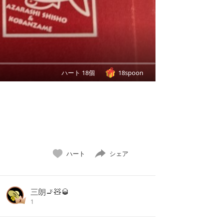
ハート 18個
18spoon
ハート
シェア
三朗🚬🧸🥃
1