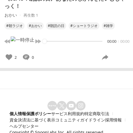
っく！
おかい
再生数 1
#朝ラジオ
#おかい
#朗読の日
#ショートラジオ
#雑学
00:00
00:00
2
0
個人情報保護ポリシー
サービス利用規約
特定商取引法
資金決済法に基づく表示
コミュニティガイドライン
採用情報
ヘルプセンター
Copyright ©
SpoonLabs Inc.
All rights reserved.