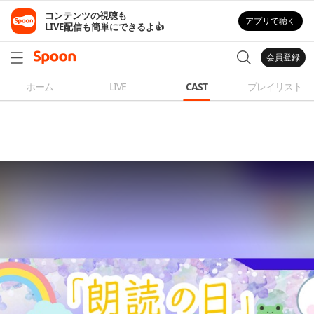
コンテンツの視聴も

アプリで聴く
LIVE配信も簡単にできるよ👍
会員登録
ホーム
LIVE
CAST
プレイリスト