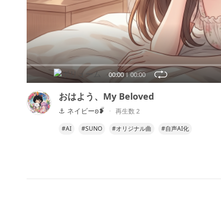
00:00
00:00
おはよう、My Beloved
⚓ ネイビーʚ❥̆̈
再生数 2
#AI
#SUNO
#オリジナル曲
#自声AI化