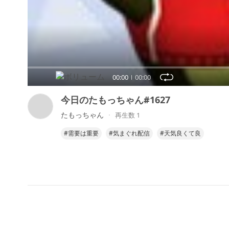
00:00
00:00
今日のたもっちゃん#1627
たもっちゃん
再生数 1
#需要は重要
#気まぐれ配信
#天気良くて良