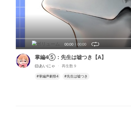
00:00
00:00
掌編4⑤：先生は嘘つき【A】
🐹あいにゃ
再生数 9
#掌編声劇祭4
#先生は嘘つき