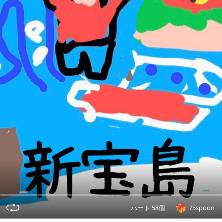
ハート 58個
75spoon