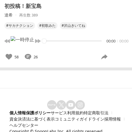
初投稿！新宝島
達希
再生数 389
#サカナクション
#初歌みた
#沢山きいてね
00:00
00:00
58
26
個人情報保護ポリシー
サービス利用規約
特定商取引法
資金決済法に基づく表示
コミュニティガイドライン
採用情報
ヘルプセンター
Copyright ©
SpoonLabs Inc.
All rights reserved.