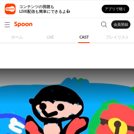
コンテンツの視聴も

アプリで聴く
LIVE配信も簡単にできるよ👍
会員登録
ホーム
LIVE
CAST
プレイリスト