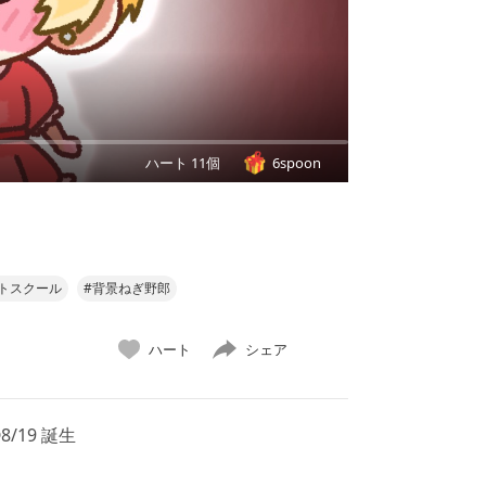
ハート 11個
6spoon
トスクール
#背景ねぎ野郎
ハート
シェア
/19 誕生