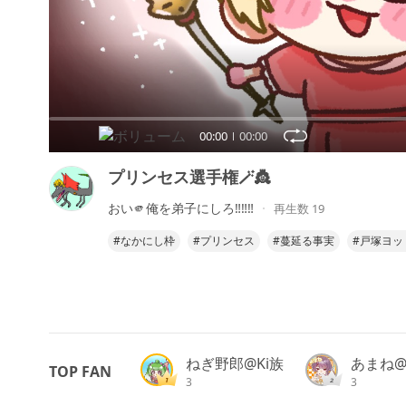
00:00
00:00
プリンセス選手権🪄👸
おい🫵俺を弟子にしろ‼️‼️‼️
再生数 19
#なかにし枠
#プリンセス
#蔓延る事実
#戸塚ヨッ
ねぎ野郎@Ki族
あまね@8
TOP FAN
3
3