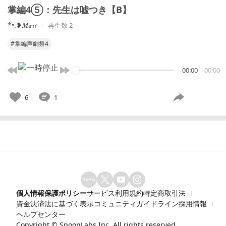
掌編4⑤：先生は嘘つき【B】
*•.❥𝑀𝒶𝓇𝒾
再生数 2
#掌編声劇祭4
00:00
00:00
6
1
個人情報保護ポリシー
サービス利用規約
特定商取引法
資金決済法に基づく表示
コミュニティガイドライン
採用情報
ヘルプセンター
Copyright ©
SpoonLabs Inc.
All rights reserved.