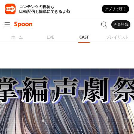
コンテンツの視聴も

アプリで聴く
LIVE配信も簡単にできるよ👍
会員登録
ホーム
LIVE
CAST
プレイリスト